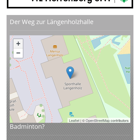
Der Weg zur Längenholzhalle
+
−
Leaflet
| ©
OpenStreetMap
contributors
Badminton?